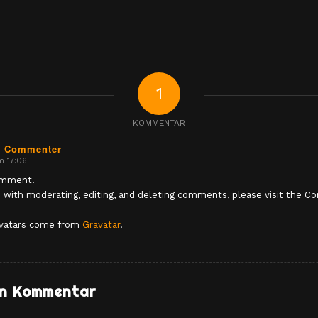
1
KOMMENTAR
s Commenter
m 17:06
comment.
d with moderating, editing, and deleting comments, please visit the 
vatars come from
Gravatar
.
en Kommentar