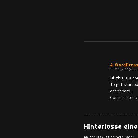
A WordPres
11. März 2024 u
sagte:
Hi, this is a 
To get starte
dashboard.
Commenter a
Hinterlasse ein
An der Diskussion beteiligen?